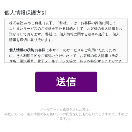
個人情報保護方針
株式会社 みやこ典礼（以下、「弊社」）は、お客様の葬儀に関して、
より良いサービスのご提供を主たる目的として、お客様の個人情報をお
預かりしております。 弊社は、個人情報に関する法令を遵守し、個人
情報を適切に取り扱います。
個人情報の収集
お客様に本サイトのサービスをご利用いただくため
に、その利用目的をご確認いただいた上で、お客様の個人情報（氏名、
住所、電話番号、電子メールアドレス等の、個人を特定することができ
る情報）をご登録いただいております。お客様から収集させていただい
た個人情報は、不正アクセスや紛失、破壊、及び漏洩等が起きぬよう、
弊社で厳重に管理いたします。
個人情報の利用方法について
ご登録いただいた個人情報は、弊社から
より良いサービスを提供するために利用しています。 商品のお届け、
ご請求の対応、電子メールでの情報提供、ダイレクトメール、ニュース
レター、SMS等での各種キャンペーンのご案内などの目的で使用いたし
メールフォーム送信をされた方は、
ます。
掲載している『個人情報の取り扱い』への同意をしたものといたしますので、予めご
了承下さい。
Cookie の使用
お客様が当サイトにアクセスされる際、「Cookie（クッ
キー）」を使用してお客様のコンピュータを識別します。Cookie（クッ