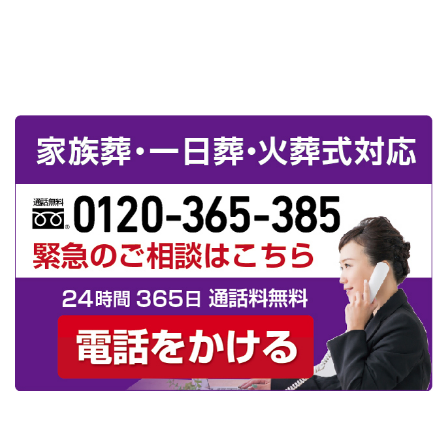
キー）は、お客様が当サイトを閲覧する際、より便利にご利用いただく
ために使用しております。決してお客様のプライバシーを侵害するもの
ではなく、またお客様のコンピュータに悪影響を及ぼすことはありませ
ん。
個人情報の開示・提供
ご登録いただいた個人情報は厳重に管理され、
以下の場合を除き、登録いただいたご本人の了承なく第三者に開示する
ことはありません。お客様のサイト上の行為が第三者に不利益を及ぼす
と当社が判断した場合これには詐欺被害、信用リスク対策の企業との情
報交換も含まれます。裁判所、検察庁、警察、これらに順ずる公的機関
から要請された場合、人の生命、身体及び財産等に対する差し迫った危
険があり、緊急の必要性がある場合。
お問い合わせ
プライバシーポリシーに関するお問い合わせは
こちら
ま
でお願いいたします。お客様ご本人のお問い合わせに限り、合理的な範
囲で対応いたします。